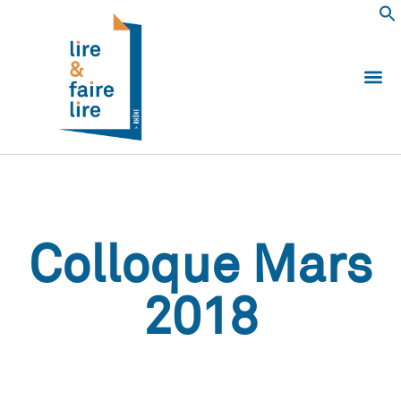
Qui somm
Les 
Echanger e
Nous
Colloque Mars
2018