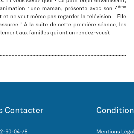
ux. Et vous savez quoi ? Ce petit objet envahissant,
ème
e animation : une maman, présente avec son 4
nt et ne veut même pas regarder la télévision… Elle
assurée ! A la suite de cette première séance, les
lement aux familles qui ont un rendez-vous).
 Contacter
Condition
72-60-04-78
Mentions Légal