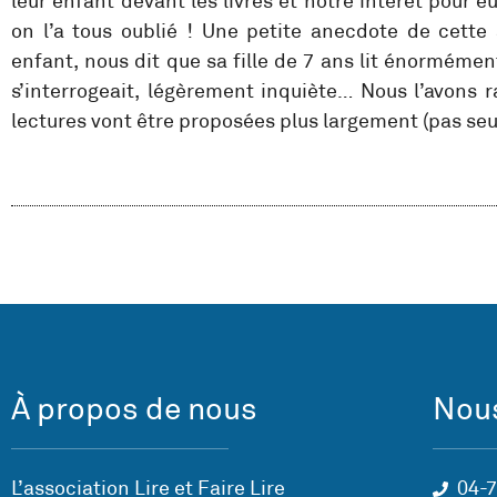
leur enfant devant les livres et notre intérêt pour e
on l’a tous oublié ! Une petite anecdote de cett
enfant, nous dit que sa fille de 7 ans lit énorméme
s’interrogeait, légèrement inquiète… Nous l’avons r
lectures vont être proposées plus largement (pas seu
À propos de nous
Nous
L’association Lire et Faire Lire
04-