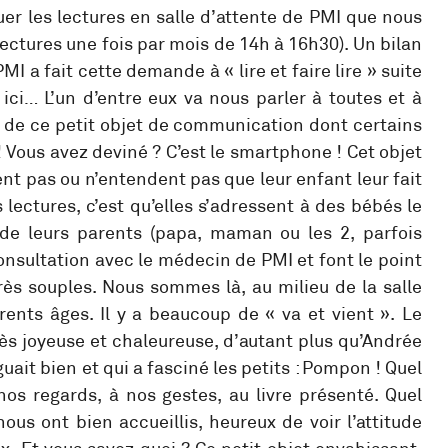
r les lectures en salle d’attente de PMI que nous
ectures une fois par mois de 14h à 16h30). Un bilan
MI a fait cette demande à « lire et faire lire » suite
ici… L’un d’entre eux va nous parler à toutes et à
te de ce petit objet de communication dont certains
! Vous avez deviné ? C’est le smartphone ! Cet objet
ent pas ou n’entendent pas que leur enfant leur fait
ectures, c’est qu’elles s’adressent à des bébés le
 de leurs parents (papa, maman ou les 2, parfois
onsultation avec le médecin de PMI et font le point
très souples. Nous sommes là, au milieu de la salle
érents âges. Il y a beaucoup de « va et vient ». Le
rès joyeuse et chaleureuse, d’autant plus qu’Andrée
ait bien et qui a fasciné les petits : Pompon ! Quel
 nos regards, à nos gestes, au livre présenté. Quel
ous ont bien accueillis, heureux de voir l’attitude