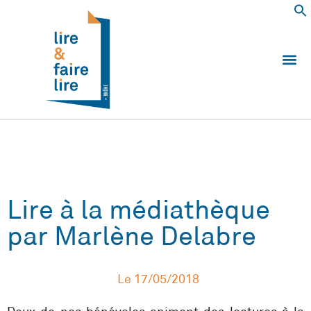
Qui somm
Les 
Echanger e
Nous
Lire à la médiathèque
par Marlène Delabre
Le
17/05/2018