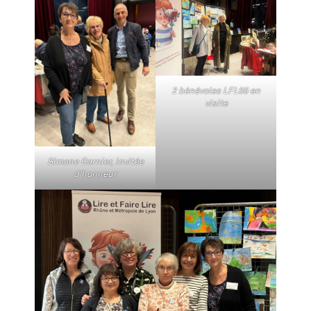
2 bénévoles LFL69 en
visite
Simone Garnier, invitée
d’honneur