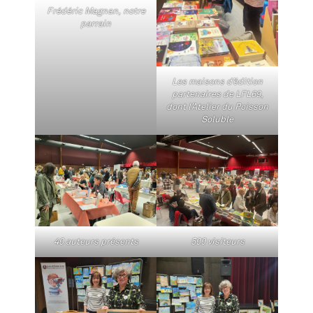
Frédéric Magnan, notre
parrain
Les maisons d’édition
partenaires de LFL69,
dont l’Atelier du Poisson
Soluble
40 auteurs présents
500 visiteurs