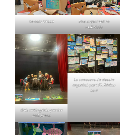
Le coin LFL69
Une organisation
maîtrisée
Le concours de dessin
organisé par LFL Rhône
Sud
Web radio gérée par les
collégiens