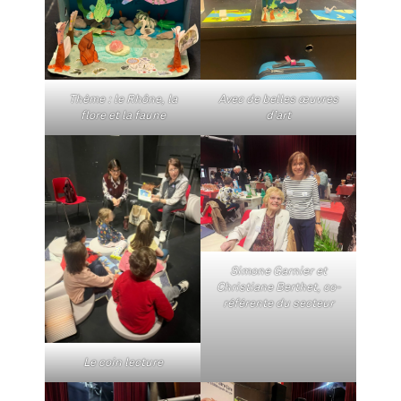
Thème : le Rhône, la
Avec de belles œuvres
flore et la faune
d’art
Simone Garnier et
Christiane Berthet, co-
référente du secteur
Le coin lecture