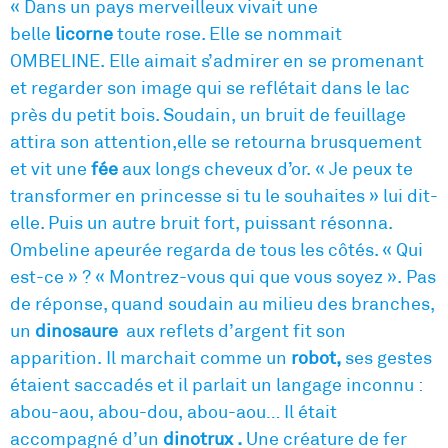
« Dans un pays merveilleux vivait une
belle
licorne
toute rose. Elle se nommait
OMBELINE. Elle aimait s’admirer en se promenant
et regarder son image qui se reflétait dans le lac
près du petit bois. Soudain, un bruit de feuillage
attira son attention,elle se retourna brusquement
et vit une
fée
aux longs cheveux d’or. « Je peux te
transformer en princesse si tu le souhaites » lui dit-
elle. Puis un autre bruit fort, puissant résonna.
Ombeline apeurée regarda de tous les côtés. « Qui
est-ce » ? « Montrez-vous qui que vous soyez ». Pas
de réponse, quand soudain au milieu des branches,
un
dinosaure
aux reflets d’argent fit son
apparition. Il marchait comme un
robot,
ses gestes
étaient saccadés et il parlait un langage inconnu :
abou-aou, abou-dou, abou-aou… Il était
accompagné d’un
dinotrux .
Une créature de fer