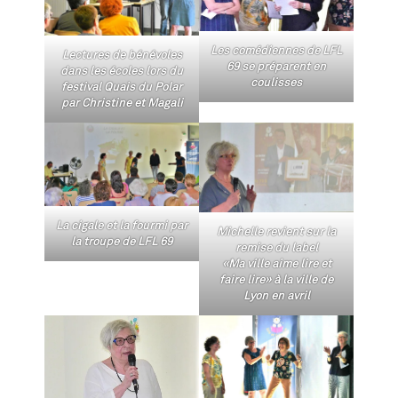
Les comédiennes de LFL
Lectures de bénévoles
69 se préparent en
dans les écoles lors du
coulisses
festival Quais du Polar
par Christine et Magali
La cigale et la fourmi par
Michelle revient sur la
la troupe de LFL 69
remise du label
«Ma ville aime lire et
faire lire» à la ville de
Lyon en avril