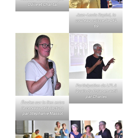
Odile et Chantal
Jean-Louis Rapini, le
couteau suisse de LFL
69
Participation de LFL à
Quais du Polar en avril
par Charles
Études sur le lien entre
le cerveau et la lecture
par Stéphanie Massol