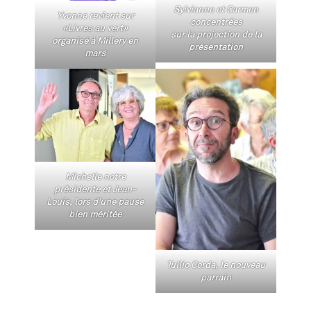
Sylvianne et Carmen
Yvonne revient sur
concentrées
«Livres au vert»
sur la projection de la
organisé à Millery en
présentation
mars
Michelle notre
présidente et Jean-
Louis, lors d’une pause
bien méritée
Tullio Corda, le nouveau
parrain