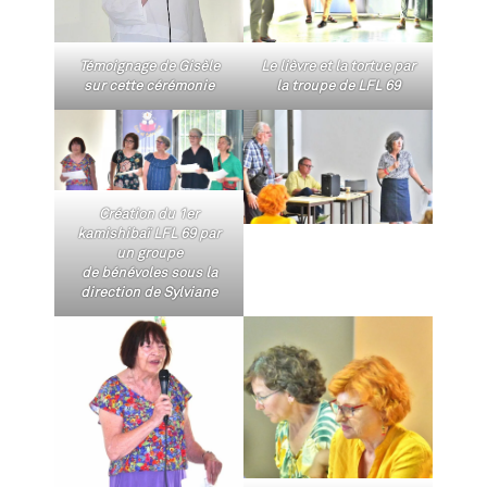
Témoignage de Gisèle
Le lièvre et la tortue par
sur cette cérémonie
la troupe de LFL 69
Création du 1er
kamishibaï LFL 69 par
un groupe
de bénévoles sous la
direction de Sylviane