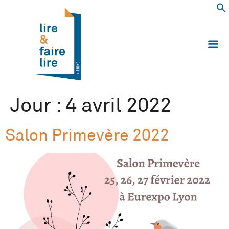
Qui somm
Les 
Echanger e
Nous
Jour :
4 avril 2022
Salon Primevère 2022