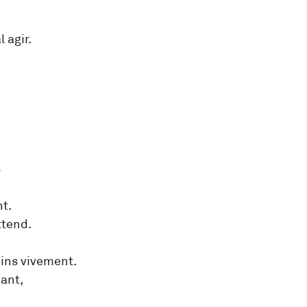
 agir.
s
nt.
ttend.
oins vivement.
nant,