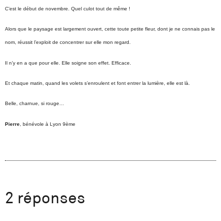
C’est le début de novembre. Quel culot tout de même !
Alors que le paysage est largement ouvert, cette toute petite fleur, dont je ne connais pas le
nom, réussit l’exploit de concentrer sur elle mon regard.
Il n’y en a que pour elle. Elle soigne son effet. Efficace.
Et chaque matin, quand les volets s’enroulent et font entrer la lumière, elle est là.
Belle, charnue, si rouge…
Pierre
, bénévole à Lyon 9ème
2 réponses