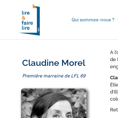
Qui sommes-nous ?
A l
de 
Claudine Morel
eng
Première marraine de LFL 69
Cla
Éti
d’I
col
Ret