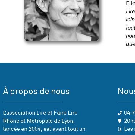
Elle
Lir
loi
tou
nou
que 
À propos de nous
Nous
L’association Lire et Faire Lire
04-
Rhône et Métropole de Lyon,
20 r
lancée en 2004, est avant tout un
Les 