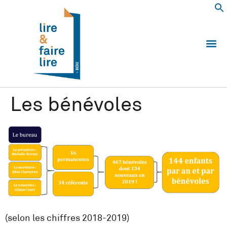
Qui somm
Les 
Echanger e
Nous
Les bénévoles
(selon les chiffres 2018-2019)