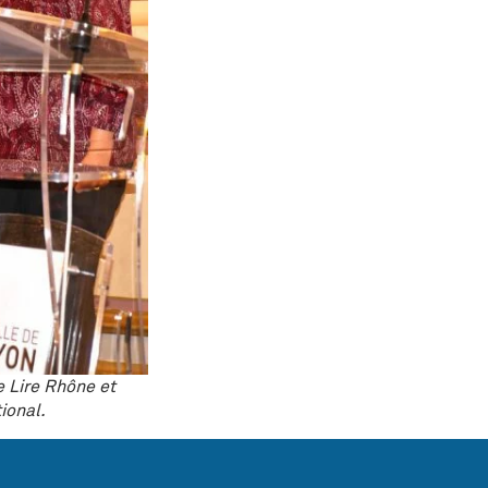
e Lire Rhône et
tional.