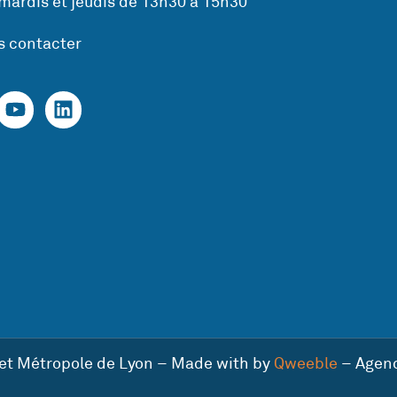
mardis et jeudis de 13h30 à 15h30
s contacter
 et Métropole de Lyon – Made with by
Qweeble
– Agen