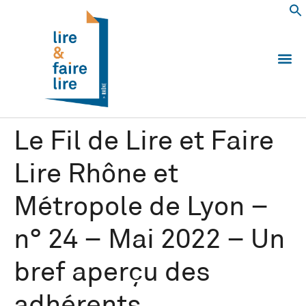
Qui somm
Les 
Echanger e
Nous
Le Fil de Lire et Faire
Lire Rhône et
Métropole de Lyon –
n° 24 – Mai 2022 – Un
bref aperçu des
adhérents