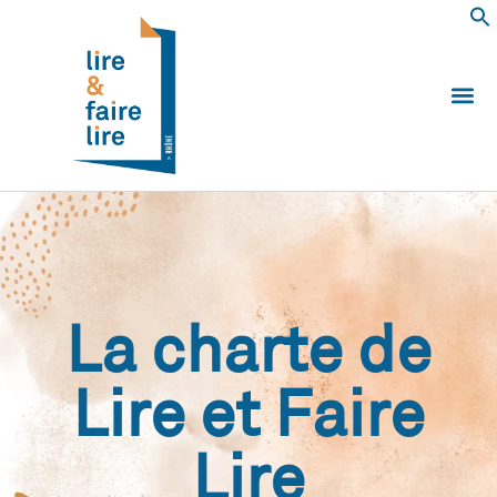
Qui somm
Les 
Echanger e
Nous
La charte de
Lire et Faire
Lire