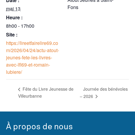
Date :
Fons
mai 13
Heure :
8h00 - 17h00
Site :
https://lireetfairelire69.co
m/2026/04/24/actu-atout-
jeunes-fete-les-livres-
avec-lfl69-et-romain-
lubiere/
Journée des bénévoles
Fête du Livre Jeunesse de
Villeurbanne
– 2026
À propos de nous