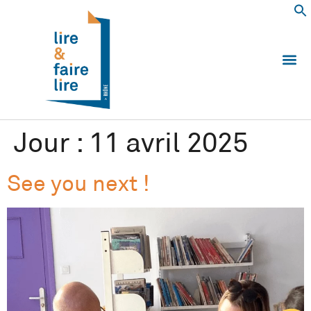
Qui somm
Les 
Echanger e
Nous
Jour :
11 avril 2025
See you next !