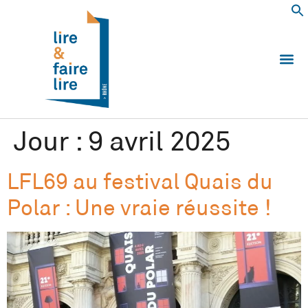
Qui somm
Les 
Echanger e
Nous
Jour :
9 avril 2025
LFL69 au festival Quais du
Polar : Une vraie réussite !