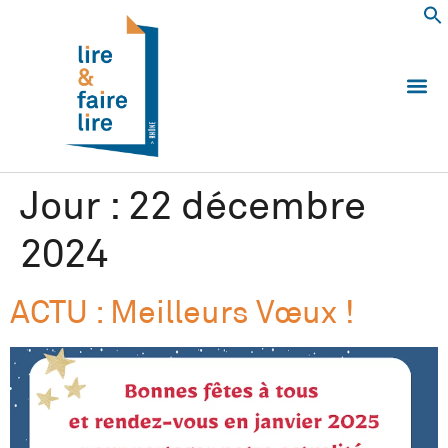
Qui somm
Les 
Echanger e
Nous
Jour :
22 décembre
2024
ACTU : Meilleurs Vœux !