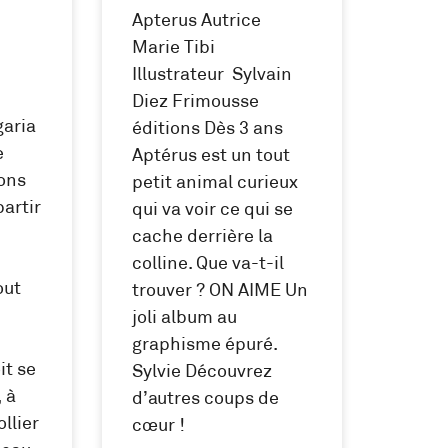
Apterus Autrice
Marie Tibi
Illustrateur Sylvain
Diez Frimousse
garia
éditions Dès 3 ans
e
Aptérus est un tout
ions
petit animal curieux
partir
qui va voir ce qui se
cache derrière la
colline. Que va-t-il
out
trouver ? ON AIME Un
joli album au
graphisme épuré.
it se
Sylvie Découvrez
 à
d’autres coups de
ollier
cœur !