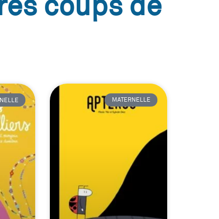
res coups de
NELLE
MATERNELLE