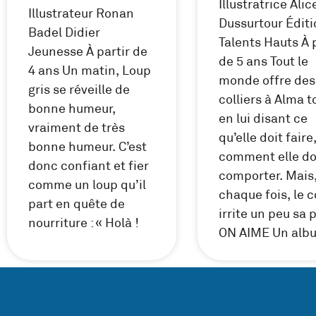
Illustratrice Alic
Illustrateur Ronan
Dussurtour Édit
Badel Didier
Talents Hauts À 
Jeunesse À partir de
de 5 ans Tout le
4 ans Un matin, Loup
monde offre des
gris se réveille de
colliers à Alma t
bonne humeur,
en lui disant ce
vraiment de très
qu’elle doit faire,
bonne humeur. C’est
comment elle do
donc confiant et fier
comporter. Mais,
comme un loup qu’il
chaque fois, le c
part en quête de
irrite un peu sa 
nourriture : « Holà !
ON AIME Un alb