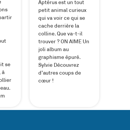
e
Aptérus est un tout
ions
petit animal curieux
partir
qui va voir ce qui se
cache derrière la
colline. Que va-t-il
out
trouver ? ON AIME Un
joli album au
graphisme épuré.
it se
Sylvie Découvrez
 à
d’autres coups de
ollier
cœur !
peau.
um