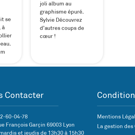
joli album au
graphisme épuré.
it se
Sylvie Découvrez
 à
d’autres coups de
ollier
cœur !
peau.
um
 Contacter
Condition
72-60-04-78
Mentions Légal
ue François Garçin 69003 Lyon
La gestion des
mardis et jeudis de 13h30 à 15h30