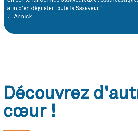
afin d'en déguster toute la Sssaveur !
Annick
Découvrez d'aut
cœur !