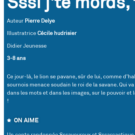
Sssi j'te mords, 
Auteur
Pierre Delye
Illustratrice
Cécile hudrisier
Didier Jeunesse
3-8 ans
Ce jour-là, le lion se pavane, sûr de lui, comme d’h
sournois menace soudain le roi de la savane. Qui va 
dans les mots et dans les images, sur le pouvoir et 
!
ON AIME
Un conte randonnée Sssavoureux et Sssarcastique, p