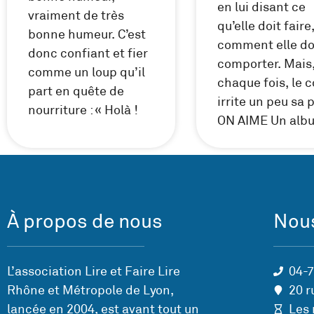
en lui disant ce
vraiment de très
qu’elle doit faire,
bonne humeur. C’est
comment elle do
donc confiant et fier
comporter. Mais,
comme un loup qu’il
chaque fois, le c
part en quête de
irrite un peu sa 
nourriture : « Holà !
ON AIME Un alb
À propos de nous
Nous
L’association Lire et Faire Lire
04-
Rhône et Métropole de Lyon,
20 r
lancée en 2004, est avant tout un
Les 