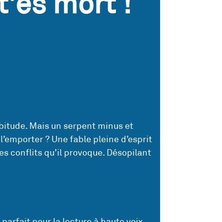
t'es mort !
abitude. Mais un serpent minus et
l’emporter ? Une fable pleine d’esprit
les conflits qu’il provoque. Désopilant
arfait pour la lecture à haute voix