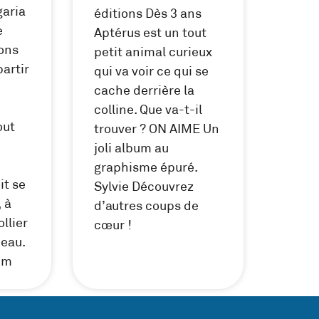
garia
éditions Dès 3 ans
e
Aptérus est un tout
ions
petit animal curieux
partir
qui va voir ce qui se
cache derrière la
colline. Que va-t-il
out
trouver ? ON AIME Un
joli album au
graphisme épuré.
it se
Sylvie Découvrez
 à
d’autres coups de
ollier
cœur !
peau.
um