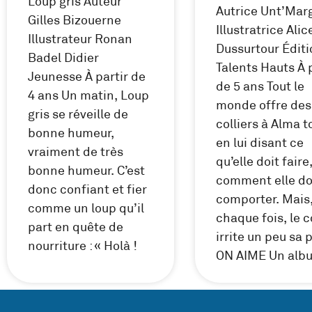
Loup gris Auteur
Autrice Unt’Mar
Gilles Bizouerne
Illustratrice Alic
Illustrateur Ronan
Dussurtour Édit
Badel Didier
Talents Hauts À 
Jeunesse À partir de
de 5 ans Tout le
4 ans Un matin, Loup
monde offre des
gris se réveille de
colliers à Alma t
bonne humeur,
en lui disant ce
vraiment de très
qu’elle doit faire,
bonne humeur. C’est
comment elle do
donc confiant et fier
comporter. Mais,
comme un loup qu’il
chaque fois, le c
part en quête de
irrite un peu sa 
nourriture : « Holà !
ON AIME Un alb