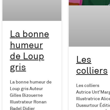
La bonne
humeur
de Loup
Les
gris
colliers
La bonne humeur de
Les colliers
Loup gris Auteur
Autrice Unt’Mar
Gilles Bizouerne
Illustratrice Alic
Illustrateur Ronan
Dussurtour Édit
Badel Didier