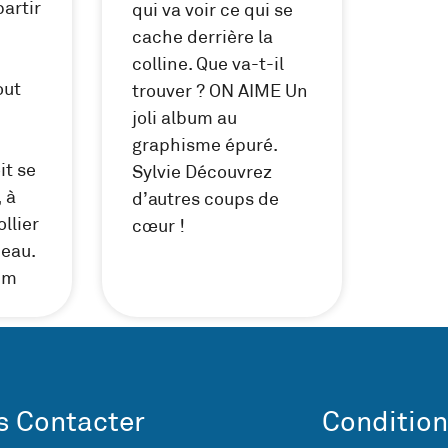
partir
qui va voir ce qui se
cache derrière la
colline. Que va-t-il
out
trouver ? ON AIME Un
joli album au
graphisme épuré.
it se
Sylvie Découvrez
 à
d’autres coups de
ollier
cœur !
peau.
um
 Contacter
Condition