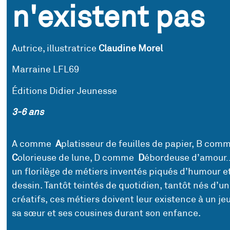
n'existent pas
Autrice, illustratrice
Claudine Morel
Marraine LFL69
Éditions Didier Jeunesse
3-6 ans
A comme
A
platisseur de feuilles de papier, B co
C
olorieuse de lune, D comme
D
ébordeuse d’amour
un florilège de métiers inventés piqués d’humour et
dessin. Tantôt teintés de quotidien, tantôt nés d’u
créatifs, ces métiers doivent leur existence à un je
sa sœur et ses cousines durant son enfance.