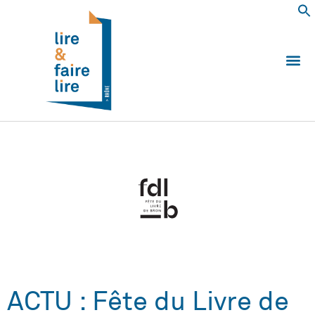
Qui somm
Les 
Echanger e
Nous
ACTU : Fête du Livre de