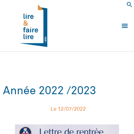
Qui somm
Les 
Echanger e
Nous
Année 2022 /2023
Le
12/07/2022