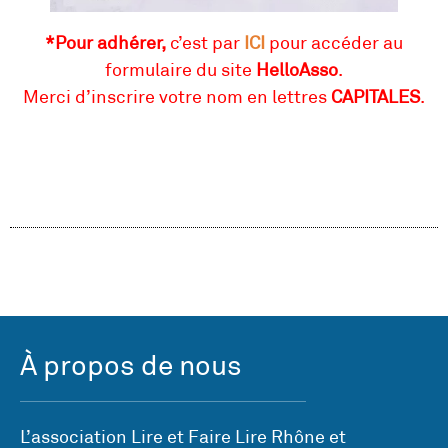
*Pour adhérer,
c’est par
ICI
pour accéder au
formulaire du site
HelloAsso
.
Merci d’inscrire votre nom en lettres
CAPITALES
.
À propos de nous
L’association Lire et Faire Lire Rhône et