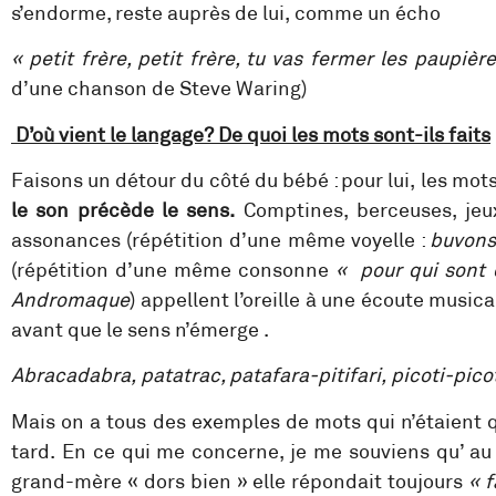
s’endorme, reste auprès de lui, comme un écho
« petit frère, petit frère, tu vas fermer les paupiè
d’une chanson de Steve Waring)
D’où vient le langage? De quoi les mots sont-ils faits
Faisons un détour du côté du bébé : pour lui, les mot
le son précède le sens.
Comptines, berceuses, jeu
assonances (répétition d’une même voyelle :
buvons
(répétition d’une même consonne
« pour qui sont c
Andromaque
) appellent l’oreille à une écoute music
avant que le sens n’émerge .
Abracadabra, patatrac, patafara-pitifari, picoti-p
Mais on a tous des exemples de mots qui n’étaient q
tard. En ce qui me concerne, je me souviens qu’ a
grand-mère « dors bien » elle répondait toujours
« 