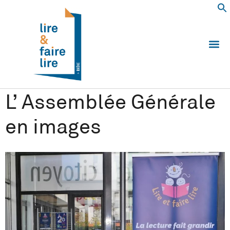
Qui somm
Les 
Echanger e
Nous
L’ Assemblée Générale
en images